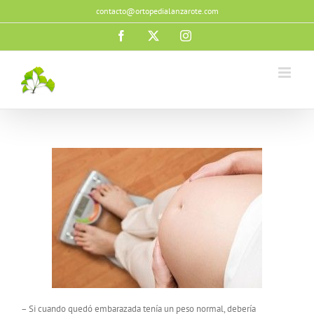
Saltar
contacto@ortopedialanzarote.com
al
contenido
Facebook
X
Instagram
– Si cuando quedó embarazada tenía un peso normal, debería