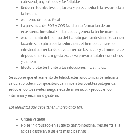
colesterol, triglicéridos y fosfolípidos.
Reducen los niveles de glucosa y parece reducir la resistencia a
la insulina.
Aumento del peso fecal.
La presencia de FOS y GOS facilitan la formación de un
ecosistema intestinal similar al que genera la leche materna.
Acortamiento del tiempo del tránsito gastrointestinal. Su acción
laxante se explica por la reducción del tiempo de transito
intestinal aumentando el volumen de las heces y el número de
deposiciones (una ingesta excesiva provoca flatulencia, cólicos
y diarrea).
Efecto protector frente a las infecciones intestinales.
Se supone que el aumento de bífidobacterias colónicas beneficia la
salud al producir compuestos que inhiben los posibles patógenos,
reduciendo los niveles sanguíneos de amoníaco, y produciendo
vitaminas y enzimas digestivas.
Los requisitos que debe tener un prebiótico son:
Origen vegetal
No ser hidrolizado en el tracto gastrointestinal (resistente a la
ácidez gástrica y a las enzimas digestivas).