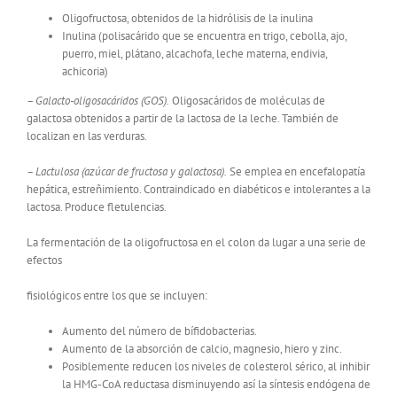
Oligofructosa, obtenidos de la hidrólisis de la inulina
Inulina (polisacárido que se encuentra en trigo, cebolla, ajo,
puerro, miel, plátano, alcachofa, leche materna, endivia,
achicoria)
– Galacto-oligosacáridos (GOS).
Oligosacáridos de moléculas de
galactosa obtenidos a partir de la lactosa de la leche. También de
localizan en las verduras.
– Lactulosa (azúcar de fructosa y galactosa).
Se emplea en encefalopatía
hepática, estreñimiento. Contraindicado en diabéticos e intolerantes a la
lactosa. Produce fletulencias.
La fermentación de la oligofructosa en el colon da lugar a una serie de
efectos
fisiológicos entre los que se incluyen:
Aumento del número de bífidobacterias.
Aumento de la absorción de calcio, magnesio, hiero y zinc.
Posiblemente reducen los niveles de colesterol sérico, al inhibir
la HMG-CoA reductasa disminuyendo así la síntesis endógena de