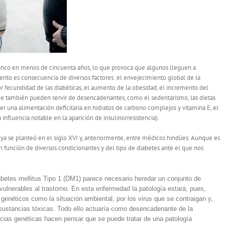
cinco en menos de cincuenta años, lo que provoca que algunos lleguen a
ento es consecuencia de diversos factores: el envejecimiento global de la
or fecundidad de las diabéticas, el aumento de la obesidad, el incremento del
ue también pueden servir de desencadenantes, como el sedentarismo, las dietas
ener una alimentación deficitaria en hidratos de carbono complejos y vitamina E, el
influencia notable en la aparición de insulinorresistencia).
 ya se planteó en el siglo XVI y, anteriormente, entre médicos hindúes. Aunque es
a en función de diversos condicionantes y del tipo de diabetes ante el que nos
abetes mellitus Tipo 1 (DM1) parece necesario heredar un conjunto de
ulnerables al trastorno. En esta enfermedad la patología estará, pues,
genéticos como la situación ambiental, por los virus que se contraigan y,
 sustancias tóxicas. Todo ello actuaría como desencadenante de la
ncias genéticas hacen pensar que se puede tratar de una patología