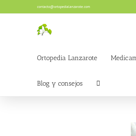
Saltar
contacto@ortopedialanzarote.com
al
contenido
Ortopedia Lanzarote
Medicam
Blog y consejos