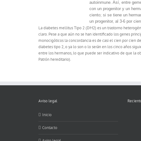
autoinmune. Así, entre geme
con un progenitor y un herm
ciento; si se tiene un herma
un progenitor, al 3-6 por cie
La diabetes mellitus Tipo 2 (DM2) es un trastorno heterog
claro. Pese a que aún no se han identificado los genes princ
monocigóticos la concordancia es de casi el cien por cien
diabetes tipo 2, o ya lo son o lo serán en los cinco años si
entre los hermanos, lo que puede ser indicativo de que la o
Patrón hereditario).
Aviso legal
Recient
Inicio
Contacto
Aviso legal