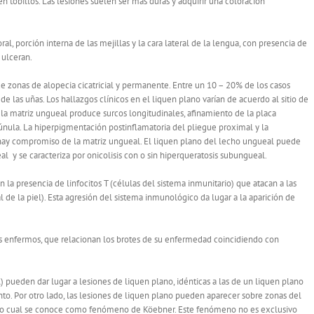
 tobillos. Las lesiones suelen ser más duras y adquirir una coloración
l, porción interna de las mejillas y la cara lateral de la lengua, con presencia de
 ulceran.
 zonas de alopecia cicatricial y permanente. Entre un 10 – 20% de los casos
e las uñas. Los hallazgos clínicos en el liquen plano varían de acuerdo al sitio de
la matriz ungueal produce surcos longitudinales, afinamiento de la placa
 lúnula. La hiperpigmentación postinflamatoria del pliegue proximal y la
hay compromiso de la matriz ungueal. El liquen plano del lecho ungueal puede
l y se caracteriza por onicolisis con o sin hiperqueratosis subungueal.
 la presencia de linfocitos T (células del sistema inmunitario) que atacan a las
l de la piel). Esta agresión del sistema inmunológico da lugar a la aparición de
s enfermos, que relacionan los brotes de su enfermedad coincidiendo con
 pueden dar lugar a lesiones de liquen plano, idénticas a las de un liquen plano
o. Por otro lado, las lesiones de liquen plano pueden aparecer sobre zonas del
, lo cual se conoce como fenómeno de Köebner. Este fenómeno no es exclusivo