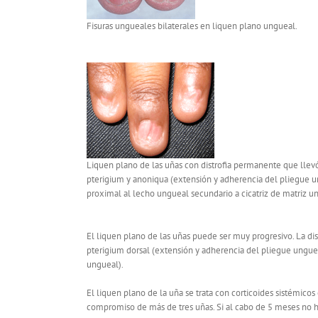
Fisuras ungueales bilaterales en liquen plano ungueal.
Liquen plano de las uñas con distrofia permanente que llev
pterigium y anoniqua (extensión y adherencia del pliegue 
proximal al lecho ungueal secundario a cicatriz de matriz u
El liquen plano de las uñas puede ser muy progresivo. La di
pterigium dorsal (extensión y adherencia del pliegue ungue
ungueal).
El liquen plano de la uña se trata con corticoides sistémicos
compromiso de más de tres uñas. Si al cabo de 5 meses no h