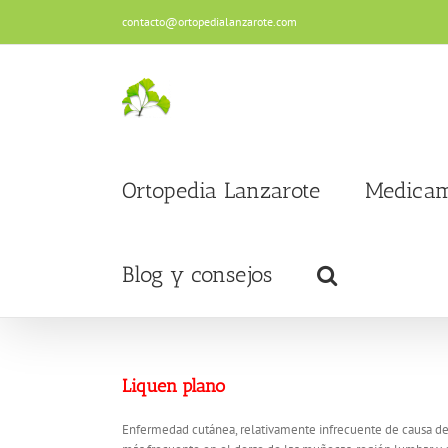
Saltar
contacto@ortopedialanzarote.com
al
contenido
Ortopedia Lanzarote
Medicam
Blog y consejos
Liquen plano
Enfermedad cutánea, relativamente infrecuente de causa des