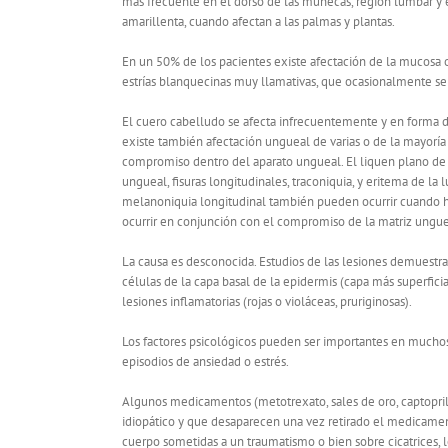
más frecuente en el dorso de las muñecas, región lumbar y en
amarillenta, cuando afectan a las palmas y plantas.
En un 50% de los pacientes existe afectación de la mucosa ora
estrías blanquecinas muy llamativas, que ocasionalmente se
El cuero cabelludo se afecta infrecuentemente y en forma de
existe también afectación ungueal de varias o de la mayoría d
compromiso dentro del aparato ungueal. El liquen plano de 
ungueal, fisuras longitudinales, traconiquia, y eritema de la
melanoniquia longitudinal también pueden ocurrir cuando 
ocurrir en conjunción con el compromiso de la matriz unguea
La causa es desconocida. Estudios de las lesiones demuestran
células de la capa basal de la epidermis (capa más superficia
lesiones inflamatorias (rojas o violáceas, pruriginosas).
Los factores psicológicos pueden ser importantes en mucho
episodios de ansiedad o estrés.
Algunos medicamentos (metotrexato, sales de oro, captopril)
idiopático y que desaparecen una vez retirado el medicament
cuerpo sometidas a un traumatismo o bien sobre cicatrices