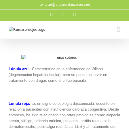
Saltar
contacto@ortopedialanzarote.com
al
contenido
Facebook
X
Instagram
Lúnula azul
.
Característica de la enfermedad de Wilson
(degeneración hepatolenticular), pero se puede observar en
tratamiento con drogas como el 5-fluorouracilo.
Lúnula roja.
Es un signo de etiología desconocida, descrito en
relación a pacientes con insuficiencia cardíaca congestiva. Desde
entonces, ha sido relacionado con otras patologías como: alopecia
areata, vitíligo, urticaria crónica, psoriasis, artritis reumatoide,
dermatomiositis, polimialgia reumática, LES y al tratamiento con