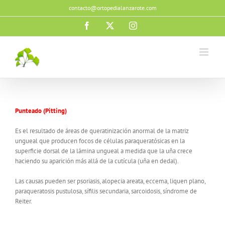
Saltar
contacto@ortopedialanzarote.com
al
contenido
Facebook
X
Instagram
Punteado (Pitting)
Es el resultado de áreas de queratinización anormal de la matriz
ungueal que producen focos de células paraqueratósicas en la
superficie dorsal de la lámina ungueal a medida que la uña crece
haciendo su aparición más allá de la cutícula (uña en dedal).
Las causas pueden ser psoriasis, alopecia areata, eccema, liquen plano,
paraqueratosis pustulosa, sífilis secundaria, sarcoidosis, síndrome de
Reiter.