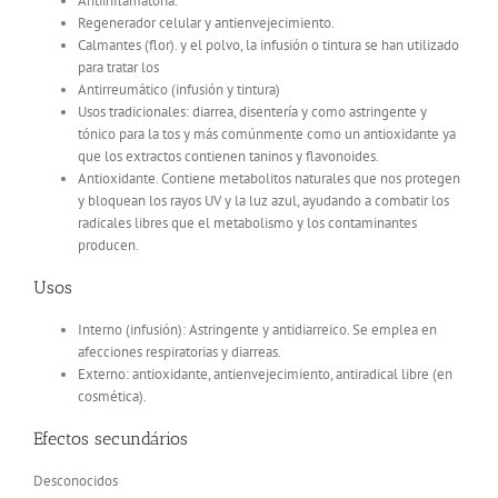
Antiinflamatoria.
Regenerador celular y antienvejecimiento.
Calmantes (flor). y el polvo, la infusión o tintura se han utilizado
para tratar los
Antirreumático (infusión y tintura)
Usos tradicionales: diarrea, disentería y como astringente y
tónico para la tos y más comúnmente como un antioxidante ya
que los extractos contienen taninos y flavonoides.
Antioxidante. Contiene metabolitos naturales que nos protegen
y bloquean los rayos UV y la luz azul, ayudando a combatir los
radicales libres que el metabolismo y los contaminantes
producen.
Usos
Interno (infusión): Astringente y antidiarreico. Se emplea en
afecciones respiratorias y diarreas.
Externo: antioxidante, antienvejecimiento, antiradical libre (en
cosmética).
Efectos secundários
Desconocidos