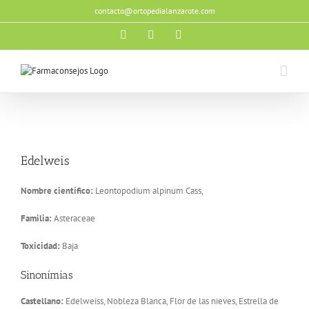
Saltar
contacto@ortopedialanzarote.com
al
contenido
Facebook
X
Instagram
Edelweis
Nombre científico:
Leontopodium alpinum Cass,
Familia:
Asteraceae
Toxicidad:
Baja
Sinonímias
Castellano:
Edelweiss, Nobleza Blanca, Flor de las nieves, Estrella de