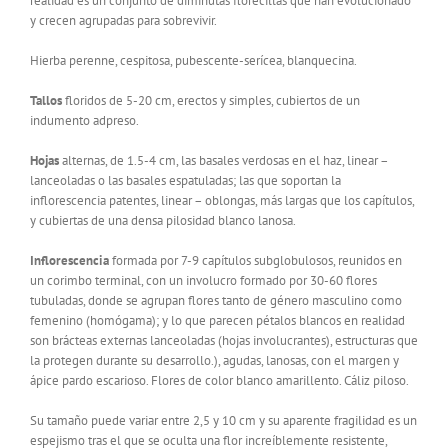
realidad es un conjunto de diminutas florecillas que han evolucionado
y crecen agrupadas para sobrevivir.
Hierba perenne, cespitosa, pubescente-serícea, blanquecina.
Tallos
floridos de 5-20 cm, erectos y simples, cubiertos de un
indumento adpreso.
Hojas
alternas, de 1.5-4 cm, las basales verdosas en el haz, linear –
lanceoladas o las basales espatuladas; las que soportan la
inflorescencia patentes, linear – oblongas, más largas que los capítulos,
y cubiertas de una densa pilosidad blanco lanosa.
Inflorescencia
formada por 7-9 capítulos subglobulosos, reunidos en
un corimbo terminal, con un involucro formado por 30-60 flores
tubuladas, donde se agrupan flores tanto de género masculino como
femenino (homógama); y lo que parecen pétalos blancos en realidad
son brácteas externas lanceoladas (hojas involucrantes), estructuras que
la protegen durante su desarrollo.), agudas, lanosas, con el margen y
ápice pardo escarioso. Flores de color blanco amarillento. Cáliz piloso.
Su tamaño puede variar entre 2,5 y 10 cm y su aparente fragilidad es un
espejismo tras el que se oculta una flor increíblemente resistente,