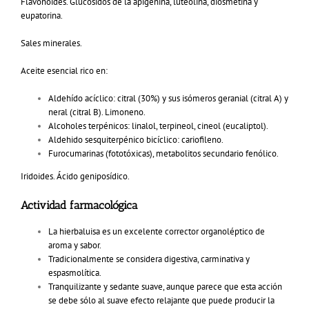
Flavonoides. Glucósidos de la apigenina, luteolina, diosmetina y
eupatorina.
Sales minerales.
Aceite esencial rico en:
Aldehído acíclico: citral (30%) y sus isómeros geranial (citral A) y
neral (citral B). Limoneno.
Alcoholes terpénicos: linalol, terpineol, cineol (eucaliptol).
Aldehido sesquiterpénico bicíclico: cariofileno.
Furocumarinas (fototóxicas), metabolitos secundario fenólico.
Iridoides. Ácido geniposídico.
Actividad farmacológica
La hierbaluisa es un excelente corrector organoléptico de
aroma y sabor.
Tradicionalmente se considera digestiva, carminativa y
espasmolítica.
Tranquilizante y sedante suave, aunque parece que esta acción
se debe sólo al suave efecto relajante que puede producir la