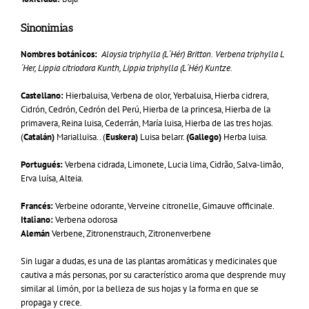
Sinonimias
Nombres botánicos:
Aloysia triphylla (L´Hér) Britton.
Verbena triphylla L
´Her, Lippia citriodora Kunth, Lippia triphylla (L´Hér) Kuntze.
Castellano:
Hierbaluisa, Verbena de olor, Yerbaluisa, Hierba cidrera,
Cidrón, Cedrón, Cedrón del Perú, Hierba de la princesa, Hierba de la
primavera, Reina luisa, Cederrán, María luisa, Hierba de las tres hojas.
(
Catalán)
Marialluïsa.. (
Euskera)
Luisa belarr.
(Gallego)
Herba luisa.
Portugués:
Verbena cidrada, Limonete, Lucia lima, Cidrão, Salva-limão,
Erva luísa, Alteia.
Francés:
Verbeine odorante, Verveine citronelle, Gimauve officinale.
Italiano:
Verbena odorosa
Alemán
Verbene, Zitronenstrauch, Zitronenverbene
Sin lugar a dudas, es una de las plantas aromáticas y medicinales que
cautiva a más personas, por su característico aroma que desprende muy
similar al limón, por la belleza de sus hojas y la forma en que se
propaga y crece.