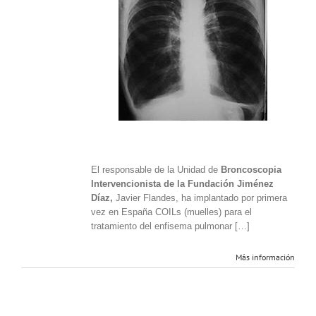
España
‘muelles’
para
el
tratamiento
del
enfisema
pulmonar
grave
El responsable de la Unidad de
Broncoscopia
Intervencionista de la Fundación Jiménez
Díaz,
Javier Flandes, ha implantado por primera
vez en España COILs (muelles) para el
tratamiento del enfisema pulmonar […]
Más información