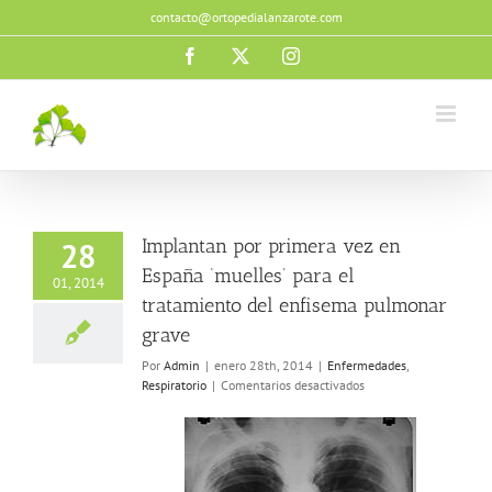
Saltar
contacto@ortopedialanzarote.com
al
contenido
Facebook
X
Instagram
Implantan por primera vez en
28
España ‘muelles’ para el
01, 2014
tratamiento del enfisema pulmonar
grave
Por
Admin
|
enero 28th, 2014
|
Enfermedades
,
en
Respiratorio
|
Comentarios desactivados
Implantan
por
primera
vez
en