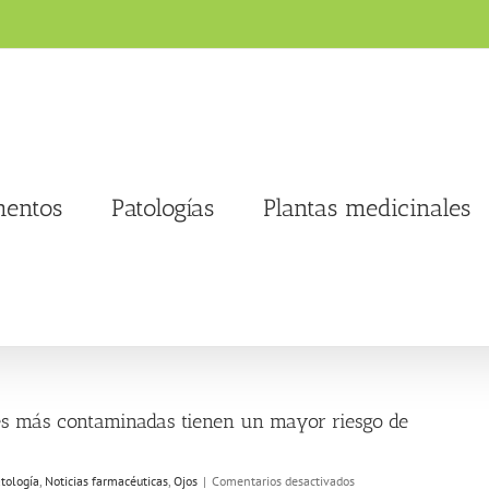
entos
Patologías
Plantas medicinales
des más contaminadas tienen un mayor riesgo de
en
tología
,
Noticias farmacéuticas
,
Ojos
|
Comentarios desactivados