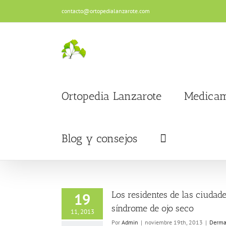
Saltar
contacto@ortopedialanzarote.com
al
contenido
Ortopedia Lanzarote
Medicam
Blog y consejos
Los residentes de las ciuda
19
síndrome de ojo seco
11, 2013
Por
Admin
|
noviembre 19th, 2013
|
Derma