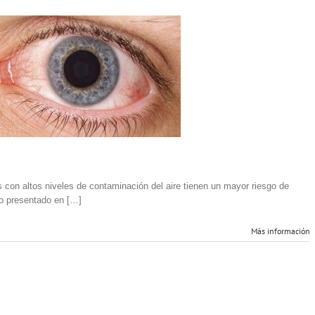
Los
residentes
de
las
ciudades
más
contaminadas
tienen
un
mayor
riesgo
de
síndrome
de
ojo
 con altos niveles de contaminación del aire tienen un mayor riesgo de
seco
o presentado en […]
Más información