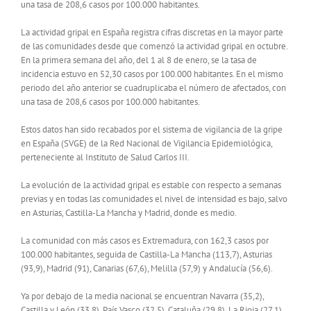
una tasa de 208,6 casos por 100.000 habitantes.
La actividad gripal en España registra cifras discretas en la mayor parte
de las comunidades desde que comenzó la actividad gripal en octubre.
En la primera semana del año, del 1 al 8 de enero, se la tasa de
incidencia estuvo en 52,30 casos por 100.000 habitantes. En el mismo
periodo del año anterior se cuadruplicaba el número de afectados, con
una tasa de 208,6 casos por 100.000 habitantes.
Estos datos han sido recabados por el sistema de vigilancia de la gripe
en España (SVGE) de la Red Nacional de Vigilancia Epidemiológica,
perteneciente al Instituto de Salud Carlos III.
La evolución de la actividad gripal es estable con respecto a semanas
previas y en todas las comunidades el nivel de intensidad es bajo, salvo
en Asturias, Castilla-La Mancha y Madrid, donde es medio.
La comunidad con más casos es Extremadura, con 162,3 casos por
100.000 habitantes, seguida de Castilla-La Mancha (113,7), Asturias
(93,9), Madrid (91), Canarias (67,6), Melilla (57,9) y Andalucía (56,6).
Ya por debajo de la media nacional se encuentran Navarra (35,2),
Castilla y León (33,8), País Vasco (32,5), Cataluña (29,8), La Rioja (27,1),