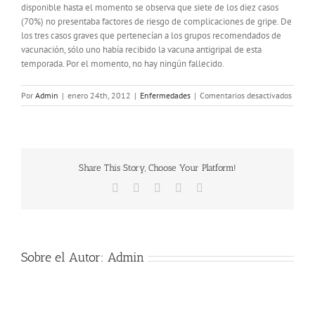
disponible hasta el momento se observa que siete de los diez casos
(70%) no presentaba factores de riesgo de complicaciones de gripe. De
los tres casos graves que pertenecían a los grupos recomendados de
vacunación, sólo uno había recibido la vacuna antigripal de esta
temporada. Por el momento, no hay ningún fallecido.
en
Por
Admin
|
enero 24th, 2012
|
Enfermedades
|
Comentarios desactivados
La
gripe
en
2012
comie
Share This Story, Choose Your Platform!
débil,
…..
Facebook
X
LinkedIn
Pinterest
Correo
electrónico
Sobre el Autor:
Admin