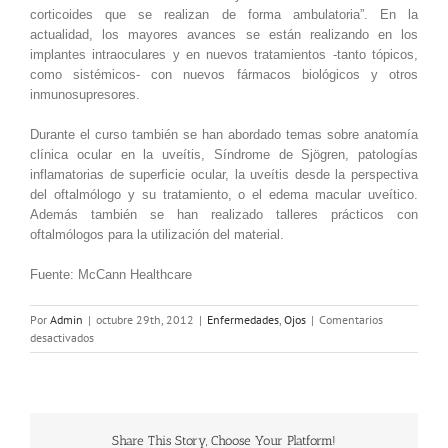
corticoides que se realizan de forma ambulatoria”. En la
actualidad, los mayores avances se están realizando en los
implantes intraoculares y en nuevos tratamientos -tanto tópicos,
como sistémicos- con nuevos fármacos biológicos y otros
inmunosupresores.
Durante el curso también se han abordado temas sobre anatomía
clínica ocular en la uveítis, Síndrome de Sjögren, patologías
inflamatorias de superficie ocular, la uveítis desde la perspectiva
del oftalmólogo y su tratamiento, o el edema macular uveítico.
Además también se han realizado talleres prácticos con
oftalmólogos para la utilización del material.
Fuente: McCann Healthcare
Por
Admin
|
octubre 29th, 2012
|
Enfermedades
,
Ojos
|
Comentarios
en
desactivados
Una
de
cada
diez
pérdidas
Share This Story, Choose Your Platform!
visuales