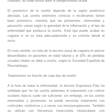
contrario, no suele existir dolor ni enrojecimiento ocular”.
El pronóstico de la uveítis depende de la región anatómica
afectada. Las uveítis anteriores crónicas o recidivantes tienen
buen pronóstico; mientras que las posteriores, intermedias y
panuveítis varían según la gravedad de la inflamación y el tipo de
enfermedad que produzca la uveítis. Este tipo puede acabar en
ceguera si no se trata adecuadamente y se controla desde el
inicio.
En este sentido, se trata de la tercera causa de ceguera en países
desarrollados en pacientes en edad laboral y el 10% de pérdidas
visuales totales se debe a uveítis, según la Sociedad Española de
Reumatología.
Tratamientos en función de cada tipo de uveítis
A la hora de tratar la enfermedad, la doctora Esperanza Pato ha
señalado que “en las uveítis anteriores el tratamiento con colirios
oculares tópicos suele ser suficiente; sin embargo, en las uveítis
intermedias y posteriores se puede necesitar tratamiento con
corticoides sistémicos y a veces con inmunosupresores. También
se utilizan con frecuencia inyecciones intraoculares con