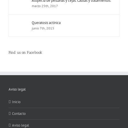
Alopecia de pestañas y cejas. Causas y tratamientos.
marzo 25th, 2017
Queratosis actínica
junio 7th, 2015
Find us on Facebook
Aviso legal
Inicio
Contacto
Aviso legal