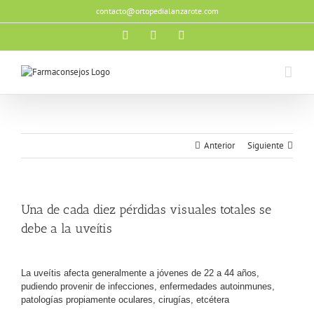
Saltar
contacto@ortopedialanzarote.com
al
contenido
Facebook
X
Instagram
Anterior
Siguiente
Una de cada diez pérdidas visuales totales se
debe a la uveítis
La uveítis afecta generalmente a jóvenes de 22 a 44 años,
pudiendo provenir de infecciones, enfermedades autoinmunes,
patologías propiamente oculares, cirugías, etcétera