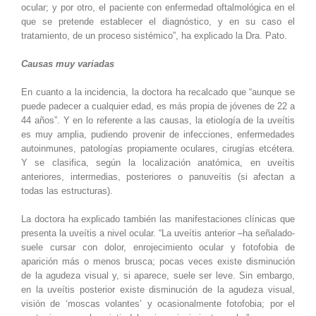
ocular; y por otro, el paciente con enfermedad oftalmológica en el
que se pretende establecer el diagnóstico, y en su caso el
tratamiento, de un proceso sistémico”, ha explicado la Dra. Pato.
Causas muy variadas
En cuanto a la incidencia, la doctora ha recalcado que “aunque se
puede padecer a cualquier edad, es más propia de jóvenes de 22 a
44 años”. Y en lo referente a las causas, la etiología de la uveítis
es muy amplia, pudiendo provenir de infecciones, enfermedades
autoinmunes, patologías propiamente oculares, cirugías etcétera.
Y se clasifica, según la localización anatómica, en uveítis
anteriores, intermedias, posteriores o panuveítis (si afectan a
todas las estructuras).
La doctora ha explicado también las manifestaciones clínicas que
presenta la uveítis a nivel ocular. “La uveítis anterior –ha señalado-
suele cursar con dolor, enrojecimiento ocular y fotofobia de
aparición más o menos brusca; pocas veces existe disminución
de la agudeza visual y, si aparece, suele ser leve. Sin embargo,
en la uveítis posterior existe disminución de la agudeza visual,
visión de ‘moscas volantes’ y ocasionalmente fotofobia; por el