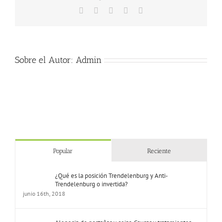
totales
Facebook
X
LinkedIn
Pinterest
Correo
se
electrónico
debe
a
la
uveítis
Sobre el Autor:
Admin
Popular
Reciente
¿Qué es la posición Trendelenburg y Anti-
Trendelenburg o invertida?
junio 16th, 2018