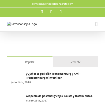
Saltar
contacto@ortopedialanzarote.com
al
contenido
Facebook
X
Instagram
Popular
Reciente
¿Qué es la posición Trendelenburg y Anti-
Trendelenburg o invertida?
junio 16th, 2018
Alopecia de pestañas y cejas. Causas y tratamientos.
marzo 25th, 2017