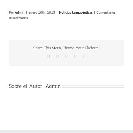
Por
Admin
|
enero 10th, 2013
|
Noticias farmacéuticas
|
Comentarios
en
desactivados
El
usuario
reclama
más
por
Share This Story, Choose Your Platform!
la
pública
Facebook
X
LinkedIn
Pinterest
Correo
que
electrónico
por
la
privada
Sobre el Autor:
Admin