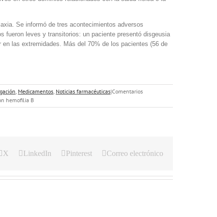
ilaxia. Se informó de tres acontecimientos adversos
s fueron leves y transitorios: un paciente presentó disgeusia
lor en las extremidades. Más del 70% de los pacientes (56 de
.
igación
,
Medicamentos
,
Noticias farmacéuticas
|
Comentarios
on hemofilia B
X
LinkedIn
Pinterest
Correo electrónico