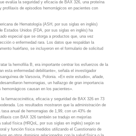
 que evalúa la seguridad y eficacia de BAX 326, una proteína
 y profilaxis de episodios hemorrágicos en pacientes con
ericana de Hematología (ASH, por sus siglas en inglés)
de Estados Unidos (FDA, por sus siglas en inglés) ha
ado especial que se otorga a productos que, una vez
fección o enfermedad rara. Los datos que respaldan la
mento huérfano, se incluyeron en el formulario de solicitud
atar la hemofilia B, era importante centrar los esfuerzos de la
an esta enfermedad debilitante», señala el investigador
n sanguínea de Varsovia, Polonia. «En este estudio», añade,
desarrollaron hemorragias, un hallazgo de gran importancia
os hemorrágicos causan en los pacientes».
igó la farmacocinética, eficacia y seguridad de BAX 326 en 73
oderada. Los resultados mostraron que la administración de
a tasa anual de hemorragias de 1,99, con un 43% de
ofilaxis con BAX 326 también se tradujo en mejorías
a salud física (HRQoL, por sus siglas en inglés) según se
ral y función física medidos utilizando el Cuestionario de
os en otros dominios relacionados con la salud física o la