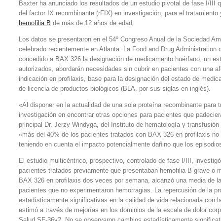
Baxter ha anunciado los resultados de un estudio pivotal de fase I/III
del factor IX recombinante (rFIX) en investigación, para el tratamiento
hemofilia B
de más de 12 años de edad.
Los datos se presentaron en el 54º Congreso Anual de la Sociedad Am
celebrado recientemente en Atlanta. La Food and Drug Administration 
concedido a BAX 326 la designación de medicamento huérfano, un est
autorizados, abordarán necesidades sin cubrir en pacientes con una a
indicación en profilaxis, base para la designación del estado de medica
de licencia de productos biológicos (BLA, por sus siglas en inglés).
«Al disponer en la actualidad de una sola proteína recombinante para tr
investigación en encontrar otras opciones para pacientes que padecier
principal Dr. Jerzy Windyga, del Instituto de hematología y transfusió
«más del 40% de los pacientes tratados con BAX 326 en profilaxis no 
teniendo en cuenta el impacto potencialmente dañino que los episodi
El estudio multicéntrico, prospectivo, controlado de fase I/III, invest
pacientes tratados previamente que presentaban hemofilia B grave o m
BAX 326 en profilaxis dos veces por semana, alcanzó una media de l
pacientes que no experimentaron hemorragias. La repercusión de la pr
estadísticamente significativas en la calidad de vida relacionada con l
estimó a través de mejorías en los dominios de la escala de dolor corpo
Salud SF-36v2. No se observaron cambios estadísticamente significativ