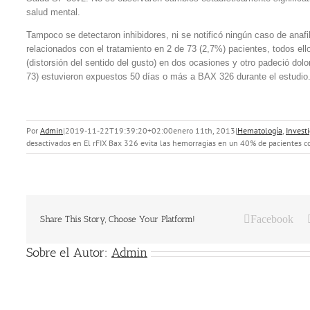
salud mental.
Tampoco se detectaron inhibidores, ni se notificó ningún caso de anaf
relacionados con el tratamiento en 2 de 73 (2,7%) pacientes, todos ello
(distorsión del sentido del gusto) en dos ocasiones y otro padeció do
73) estuvieron expuestos 50 días o más a BAX 326 durante el estudio
Por
Admin
|
2019-11-22T19:39:20+02:00
enero 11th, 2013
|
Hematología
,
Invest
desactivados
en El rFIX Bax 326 evita las hemorragias en un 40% de pacientes c
Facebook
Share This Story, Choose Your Platform!
Sobre el Autor:
Admin