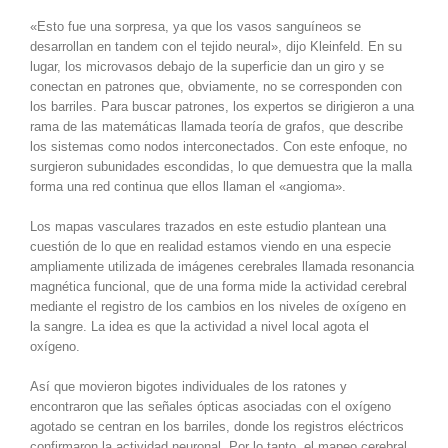
«Esto fue una sorpresa, ya que los vasos sanguíneos se
desarrollan en tandem con el tejido neural», dijo Kleinfeld. En su
lugar, los microvasos debajo de la superficie dan un giro y se
conectan en patrones que, obviamente, no se corresponden con
los barriles. Para buscar patrones, los expertos se dirigieron a una
rama de las matemáticas llamada teoría de grafos, que describe
los sistemas como nodos interconectados. Con este enfoque, no
surgieron subunidades escondidas, lo que demuestra que la malla
forma una red continua que ellos llaman el «angioma».
Los mapas vasculares trazados en este estudio plantean una
cuestión de lo que en realidad estamos viendo en una especie
ampliamente utilizada de imágenes cerebrales llamada resonancia
magnética funcional, que de una forma mide la actividad cerebral
mediante el registro de los cambios en los niveles de oxígeno en
la sangre. La idea es que la actividad a nivel local agota el
oxígeno.
Así que movieron bigotes individuales de los ratones y
encontraron que las señales ópticas asociadas con el oxígeno
agotado se centran en los barriles, donde los registros eléctricos
confirmaron la actividad neuronal. Por lo tanto, el mapeo cerebral