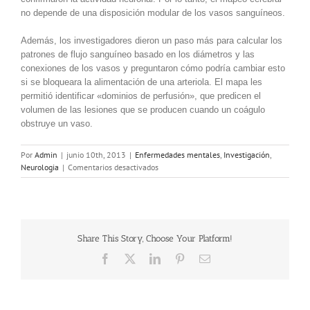
no depende de una disposición modular de los vasos sanguíneos.
Además, los investigadores dieron un paso más para calcular los
patrones de flujo sanguíneo basado en los diámetros y las
conexiones de los vasos y preguntaron cómo podría cambiar esto
si se bloqueara la alimentación de una arteriola. El mapa les
permitió identificar «dominios de perfusión», que predicen el
volumen de las lesiones que se producen cuando un coágulo
obstruye un vaso.
Por
Admin
|
junio 10th, 2013
|
Enfermedades mentales
,
Investigación
,
en
Neurologia
|
Comentarios desactivados
Investigadores
hallan
conexiones
inesperadas
en
Share This Story, Choose Your Platform!
un
área
Facebook
X
LinkedIn
Pinterest
Correo
sensorial
electrónico