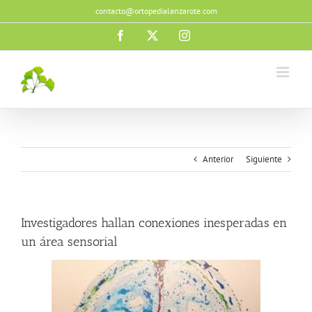
Saltar
contacto@ortopedialanzarote.com
al
contenido
Facebook
X
Instagram
Anterior
Siguiente
Investigadores hallan conexiones inesperadas en
un área sensorial