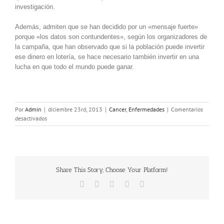
investigación.
Además, admiten que se han decidido por un «mensaje fuerte»
porque «los datos son contundentes», según los organizadores de
la campaña, que han observado que si la población puede invertir
ese dinero en lotería, se hace necesario también invertir en una
lucha en que todo el mundo puede ganar.
Por
Admin
|
diciembre 23rd, 2013
|
Cancer
,
Enfermedades
|
Comentarios
en
desactivados
La
Fundación
Carreras
alerta
de
Share This Story, Choose Your Platform!
que
es
Facebook
X
LinkedIn
Pinterest
Correo
2.000
electrónico
veces
más
probable