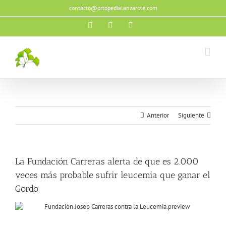
Saltar
contacto@ortopedialanzarote.com
al
contenido
Facebook
X
Instagram
Anterior
Siguiente
La Fundación Carreras alerta de que es 2.000
veces más probable sufrir leucemia que ganar el
Gordo