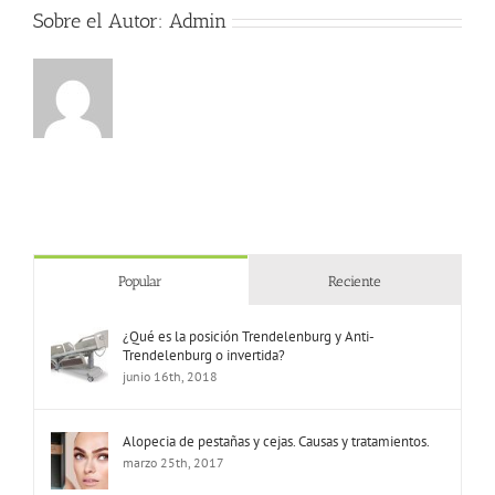
sufrir
Sobre el Autor:
Admin
leucemia
que
ganar
el
Gordo
Popular
Reciente
¿Qué es la posición Trendelenburg y Anti-
Trendelenburg o invertida?
junio 16th, 2018
Alopecia de pestañas y cejas. Causas y tratamientos.
marzo 25th, 2017