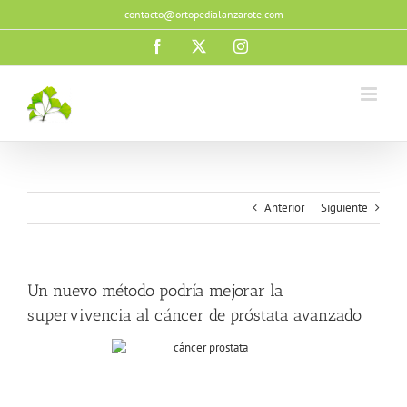
Saltar
contacto@ortopedialanzarote.com
al
contenido
Facebook
X
Instagram
Anterior
Siguiente
Un nuevo método podría mejorar la
supervivencia al cáncer de próstata avanzado