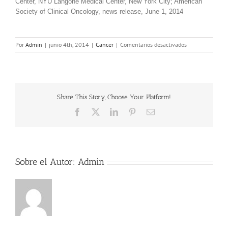
Center, NYU Langone Medical Center, New York City; American
Society of Clinical Oncology, news release, June 1, 2014
en
Por
Admin
|
junio 4th, 2014
|
Cancer
|
Comentarios desactivados
Un
nuevo
método
podría
mejorar
Share This Story, Choose Your Platform!
la
supervivencia
Facebook
X
LinkedIn
Pinterest
Correo
al
electrónico
cáncer
de
próstata
avanzado
Sobre el Autor:
Admin