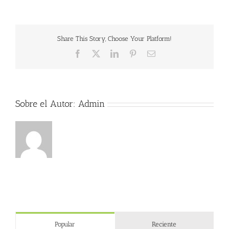
consumo
de
melatonina
durante
Share This Story, Choose Your Platform!
6
semanas
Facebook
X
LinkedIn
Pinterest
Correo
reduce
electrónico
la
grasa
en
el
Sobre el Autor:
Admin
hígado
Popular
Reciente