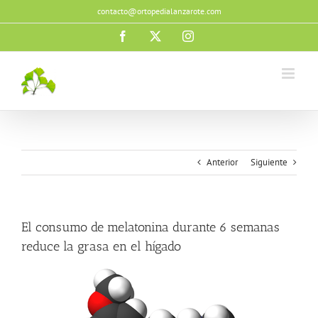
Saltar
contacto@ortopedialanzarote.com
al
contenido
Facebook
X
Instagram
Anterior
Siguiente
El consumo de melatonina durante 6 semanas
reduce la grasa en el hígado