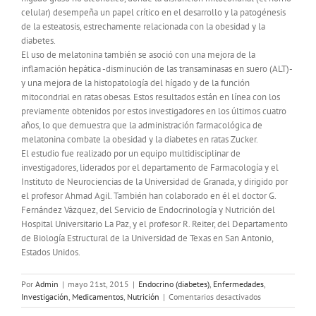
celular) desempeña un papel crítico en el desarrollo y la patogénesis
de la esteatosis, estrechamente relacionada con la obesidad y la
diabetes.
El uso de melatonina también se asoció con una mejora de la
inflamación hepática -disminución de las transaminasas en suero (ALT)-
y una mejora de la histopatología del hígado y de la función
mitocondrial en ratas obesas. Estos resultados están en línea con los
previamente obtenidos por estos investigadores en los últimos cuatro
años, lo que demuestra que la administración farmacológica de
melatonina combate la obesidad y la diabetes en ratas Zucker.
El estudio fue realizado por un equipo multidisciplinar de
investigadores, liderados por el departamento de Farmacología y el
Instituto de Neurociencias de la Universidad de Granada, y dirigido por
el profesor Ahmad Agil. También han colaborado en él el doctor G.
Fernández Vázquez, del Servicio de Endocrinología y Nutrición del
Hospital Universitario La Paz, y el profesor R. Reiter, del Departamento
de Biología Estructural de la Universidad de Texas en San Antonio,
Estados Unidos.
Por
Admin
|
mayo 21st, 2015
|
Endocrino (diabetes)
,
Enfermedades
,
en
Investigación
,
Medicamentos
,
Nutrición
|
Comentarios desactivados
El