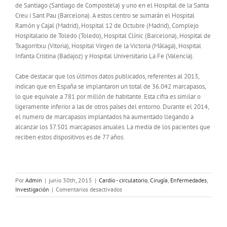
de Santiago (Santiago de Compostela) y uno en el Hospital de la Santa
Creu i Sant Pau (Barcelona). A estos centro se sumarán el Hospital
Ramón y Cajal (Madrid), Hospital 12 de Octubre (Madrid), Complejo
Hospitalario de Toledo (Toledo), Hospital Clínic (Barcelona), Hospital de
Txagorritxu (Vitoria), Hospital Virgen de la Victoria (Málaga), Hospital
Infanta Cristina (Badajoz) y Hospital Universitario La Fe (Valencia).
Cabe destacar que los últimos datos publicados, referentes al 2013,
indican que en España se implantaron un total de 36.042 marcapasos,
lo que equivale a 781 por millón de habitante. Esta cifra es similar o
ligeramente inferior a las de otros países del entorno. Durante el 2014,
el numero de marcapasos implantados ha aumentado llegando a
alcanzar los 37.501 marcapasos anuales. La media de los pacientes que
reciben estos dispositivos es de 77 años.
Por
Admin
|
junio 30th, 2015
|
Cardio - circulatorio
,
Cirugía
,
Enfermedades
,
en
Investigación
|
Comentarios desactivados
Tras
demostrar
su
seguridad,