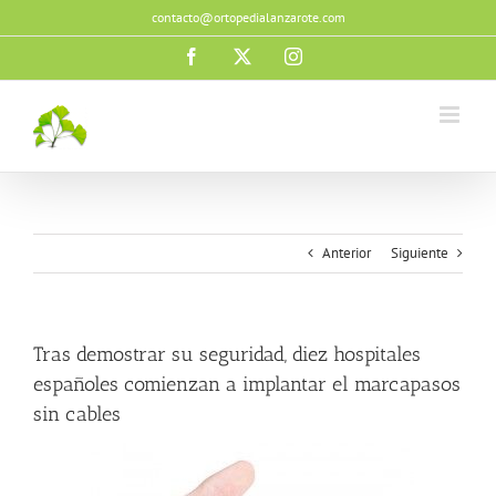
Saltar
contacto@ortopedialanzarote.com
al
contenido
Facebook
X
Instagram
Anterior
Siguiente
Tras demostrar su seguridad, diez hospitales
españoles comienzan a implantar el marcapasos
sin cables