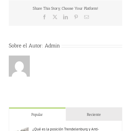
diez
Share This Story, Choose Your Platform!
hospitales
españoles
Facebook
X
LinkedIn
Pinterest
Correo
comienzan
electrónico
a
implantar
el
marcapasos
Sobre el Autor:
Admin
sin
cables
Popular
Reciente
¿Qué es la posición Trendelenburg y Anti-