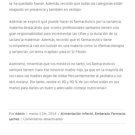
se ha quedado fuera». Además, recordó que todas las categorías están
«bajando en presencia y también en ventas».
Además se explicó qué puede hacer el farmacéutico por la lactancia
materna destacando que «como profesionales sanitarios tienen una
gran responsabilidad para incrementar las cifras y la duración de la
lactancia materna». Además, recordó que el farmacéutico tiene
«competencia casi exclusiva» en una materia como la «farmacoterapia
y lactancia», un tema «capital» para el Sr Morán.
Asimismo, «mientras que los médicos no tanto, los farmacéuticos
siempre tienen claro ese binomio madre-hijo, ya que en la mayoría de
los casos las madres dejan de visitar frecuentemente al pediatra a los
seis meses». Por tanto, «entre el 80 y 90 % de los niños están en sus
manos para darles un buen y adecuado consejo nutricional».
Por
Admin
|
marzo 12th, 2016
|
Alimentación infantil
,
Embarazo
,
Farmacia
,
en
Leches
|
Comentarios desactivados
La
alimentación
infantil