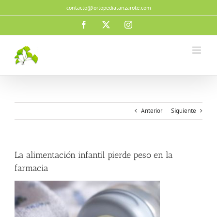
Saltar
contacto@ortopedialanzarote.com
al
contenido
Facebook
X
Instagram
Anterior
Siguiente
La alimentación infantil pierde peso en la
farmacia