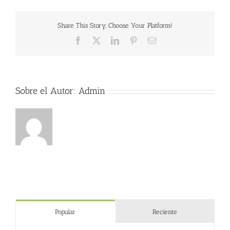
pierde
peso
Share This Story, Choose Your Platform!
en
la
Facebook
X
LinkedIn
Pinterest
Correo
farmacia
electrónico
Sobre el Autor:
Admin
Popular
Reciente