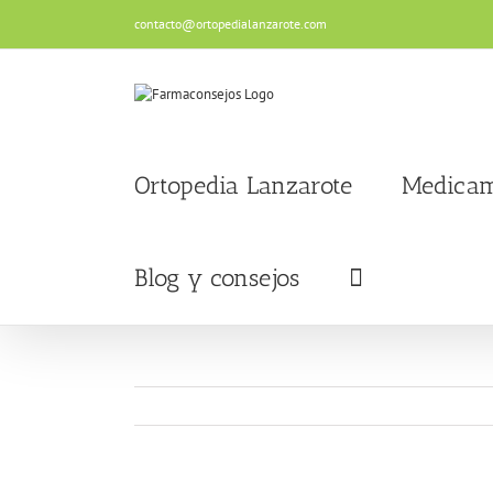
Saltar
contacto@ortopedialanzarote.com
al
contenido
Ortopedia Lanzarote
Medicam
Blog y consejos