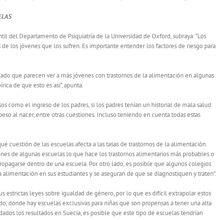
ELAS
antil del Departamento de Psiquiatría de la Universidad de Oxford, subraya: “Los
 de los jóvenes que los sufren. Es importante entender los factores de riesgo para
do que parecen ver a más jóvenes con trastornos de la alimentación en algunas
rica de que esto es así”, apunta.
os como el ingreso de los padres, si los padres tenían un historial de mala salud
so al nacer, entre otras cuestiones. Incluso teniendo en cuenta todas estas
ué cuestión de las escuelas afecta a las tasas de trastornos de la alimentación.
iones de algunas escuelas lo que hace los trastornos alimentarios más probables o
ropagarse dentro de una escuela. Por otro lado, es posible que algunos colegios
la alimentación en sus estudiantes y se aseguran de que se diagnostiquen y traten”.
 estrictas leyes sobre igualdad de género, por lo que es difícil extrapolar estos
ido, donde hay escuelas exclusivas para niñas que son propensas a tener una alta
dados los resultados en Suecia, es posible que este tipo de escuelas tendrían