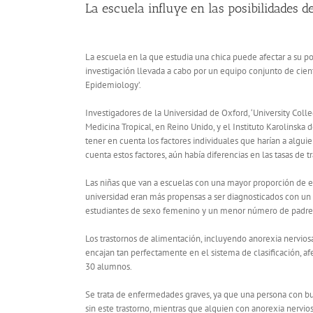
La escuela influye en las posibilidades d
La escuela en la que estudia una chica puede afectar a su po
investigación llevada a cabo por un equipo conjunto de cientí
Epidemiology’.
Investigadores de la Universidad de Oxford, ‘University Coll
Medicina Tropical, en Reino Unido, y el Instituto Karolinska
tener en cuenta los factores individuales que harían a algui
cuenta estos factores, aún había diferencias en las tasas de t
Las niñas que van a escuelas con una mayor proporción de e
universidad eran más propensas a ser diagnosticados con un
estudiantes de sexo femenino y un menor número de padres 
Los trastornos de alimentación, incluyendo anorexia nerviosa
encajan tan perfectamente en el sistema de clasificación, afe
30 alumnos.
Se trata de enfermedades graves, ya que una persona con bu
sin este trastorno, mientras que alguien con anorexia nerv