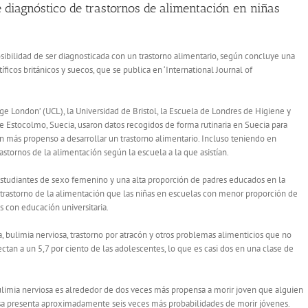
e diagnóstico de trastornos de alimentación en niñas
sibilidad de ser diagnosticada con un trastorno alimentario, según concluye una
ficos británicos y suecos, que se publica en ‘International Journal of
ege London’ (UCL), la Universidad de Bristol, la Escuela de Londres de Higiene y
 de Estocolmo, Suecia, usaron datos recogidos de forma rutinaria en Suecia para
en más propenso a desarrollar un trastorno alimentario. Incluso teniendo en
rastornos de la alimentación según la escuela a la que asistían.
studiantes de sexo femenino y una alta proporción de padres educados en la
 trastorno de la alimentación que las niñas en escuelas con menor proporción de
con educación universitaria.
, bulimia nerviosa, trastorno por atracón y otros problemas alimenticios que no
ctan a un 5,7 por ciento de las adolescentes, lo que es casi dos en una clase de
limia nerviosa es alrededor de dos veces más propensa a morir joven que alguien
iosa presenta aproximadamente seis veces más probabilidades de morir jóvenes.