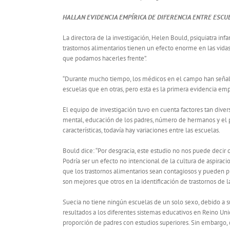
HALLAN EVIDENCIA EMPÍRICA DE DIFERENCIA ENTRE ESCU
La directora de la investigación, Helen Bould, psiquiatra inf
trastornos alimentarios tienen un efecto enorme en las vidas
que podamos hacerles frente”.
“Durante mucho tiempo, los médicos en el campo han señala
escuelas que en otras, pero esta es la primera evidencia empí
El equipo de investigación tuvo en cuenta factores tan divers
mental, educación de los padres, número de hermanos y el pe
características, todavía hay variaciones entre las escuelas.
Bould dice: “Por desgracia, este estudio no nos puede decir q
Podría ser un efecto no intencional de la cultura de aspirac
que los trastornos alimentarios sean contagiosos y pueden p
son mejores que otros en la identificación de trastornos de 
Suecia no tiene ningún escuelas de un solo sexo, debido a sus
resultados a los diferentes sistemas educativos en Reino Un
proporción de padres con estudios superiores. Sin embargo, 