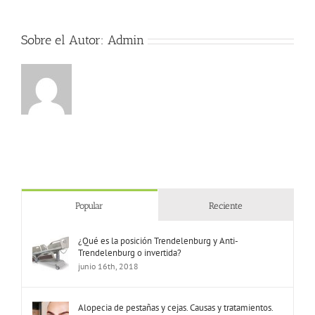
de
oliva
virgen
Sobre el Autor:
Admin
extra
Popular
Reciente
¿Qué es la posición Trendelenburg y Anti-
Trendelenburg o invertida?
junio 16th, 2018
Alopecia de pestañas y cejas. Causas y tratamientos.