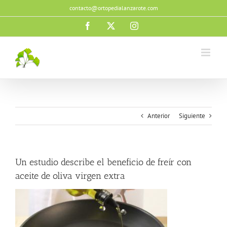
Saltar
contacto@ortopedialanzarote.com
al
contenido
Facebook
X
Instagram
Anterior
Siguiente
Un estudio describe el beneficio de freír con
aceite de oliva virgen extra