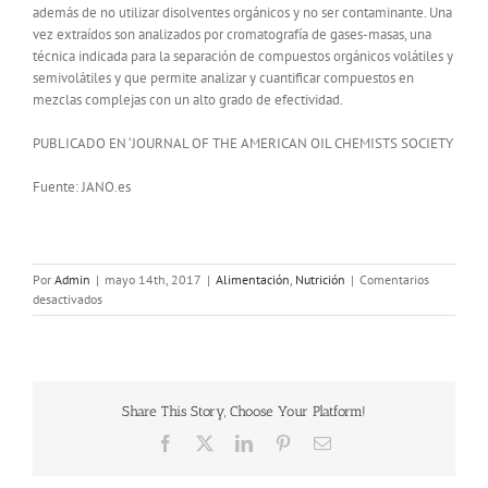
además de no utilizar disolventes orgánicos y no ser contaminante. Una
vez extraídos son analizados por cromatografía de gases-masas, una
técnica indicada para la separación de compuestos orgánicos volátiles y
semivolátiles y que permite analizar y cuantificar compuestos en
mezclas complejas con un alto grado de efectividad.
PUBLICADO EN ‘JOURNAL OF THE AMERICAN OIL CHEMISTS SOCIETY
Fuente: JANO.es
Por
Admin
|
mayo 14th, 2017
|
Alimentación
,
Nutrición
|
Comentarios
en
desactivados
Un
estudio
describe
el
beneficio
Share This Story, Choose Your Platform!
de
freír
Facebook
X
LinkedIn
Pinterest
Correo
con
electrónico
aceite