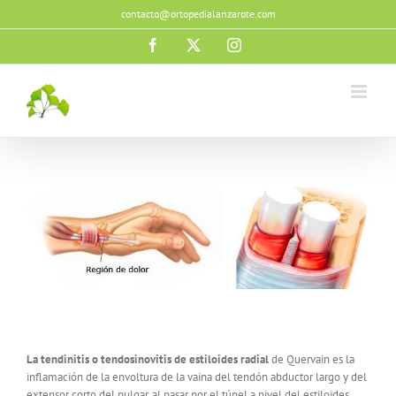
Saltar
contacto@ortopedialanzarote.com
al
contenido
Facebook
X
Instagram
La tendinitis o tendosinovitis de estiloides radial
de Quervain es la
inflamación de la envoltura de la vaina del tendón abductor largo y del
extensor corto del pulgar, al pasar por el túnel a nivel del estiloides