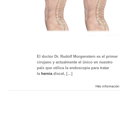
columna
sin
cirugía
abierta.
El doctor Dr. Rudolf Morgenstern es el primer
cirujano y actualmente el único en nuestro
país que utiliza la endoscopia para tratar
la
hernia
discal, […]
Más información