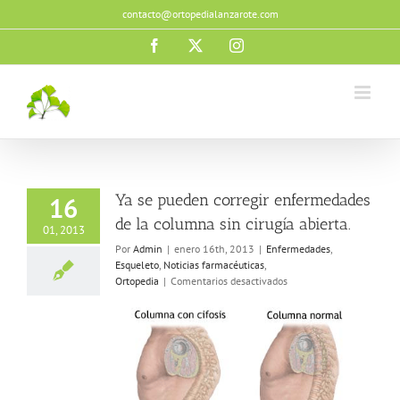
Saltar
contacto@ortopedialanzarote.com
al
contenido
Facebook
X
Instagram
Ya se pueden corregir enfermedades
16
de la columna sin cirugía abierta.
01, 2013
Por
Admin
|
enero 16th, 2013
|
Enfermedades
,
Esqueleto
,
Noticias farmacéuticas
,
en
Ortopedia
|
Comentarios desactivados
Ya
se
pueden
corregir
enfermedades
de
la