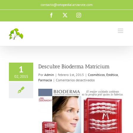
Saltar
contacto@ortopedialanzarote.com
al
contenido
Facebook
X
Instagram
Descubre Bioderma Matricium
1
Por
Admin
|
febrero 1st, 2015
|
Cosméticos
,
Estética
,
02, 2015
en
Farmacia
|
Comentarios desactivados
Descubre
Bioderma
Matricium