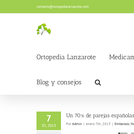
Saltar
contacto@ortopedialanzarote.com
al
contenido
Ortopedia Lanzarote
Medicam
Blog y consejos
Un 70% de parejas españolas 
7
Por
Admin
|
enero 7th, 2013
|
Embarazo
,
No
01, 2013