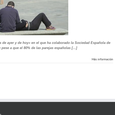
70%
de
parejas
españolas
retrasa
su
paternidad
debido
a
la
as de ayer y de hoy» en el que ha colaborado la Sociedad Española de
crisis
e pese a que el 80% de las parejas españolas […]
Más información
e