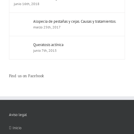
junio 16th, 2018
Alopecia de pestañas y cejas. Causas y tratamientos.
marzo 25th, 2017
Queratosis actínica
junio 7th, 2015
Find us on Facebook
Aviso legal
Inicio