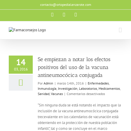
Saltar
contacto@ortopedialanzarote.com
al
contenido
Facebook
X
Instagram
Se empiezan a notar los efectos
14
positivos del uso de la vacuna
03, 2016
antineumocócica conjugada
Por
Admin
|
marzo 14th, 2016
|
Enfermedades
,
Inmunología
,
Investigación
,
Laboratorios
,
Medicamentos
,
en
Sanidad
,
Vacunas
|
Comentarios desactivados
Se
empiezan
“Sin ninguna duda se está notando el impacto que la
a
inclusión de la vacuna antineumocócica conjugada
notar
trecevalente en los calendarios de vacunación está
los
obteniendo en la protección de nuestra población
efectos
infantil”, tal y como se concluye en el marco
positivos