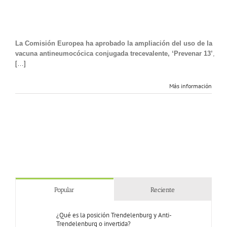
Europa
aprueba
‘Prevenar
13’
para
La Comisión Europea ha aprobado la ampliación del uso de la
prevenir
vacuna antineumocócica conjugada trecevalente, ‘Prevenar 13’
,
la
[…]
enfermedad
neumocócica
en
Más información
niños
y
adolescentes
Popular
Reciente
¿Qué es la posición Trendelenburg y Anti-
Trendelenburg o invertida?