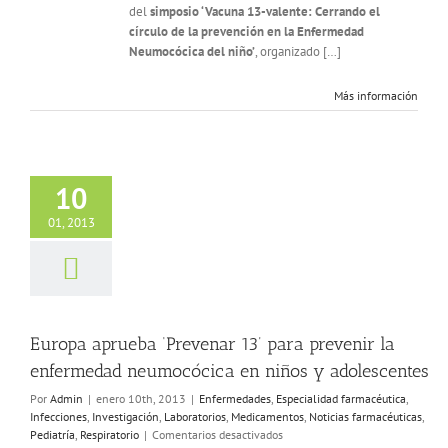
del
simposio ‘Vacuna 13-valente: Cerrando el
del
círculo de la prevención en la Enfermedad
uso
Neumocócica del niño’
, organizado […]
de
la
vacuna
Más información
antineumocócica
conjugada
10
01, 2013
Europa aprueba ‘Prevenar 13’ para prevenir la
enfermedad neumocócica en niños y adolescentes
Por
Admin
|
enero 10th, 2013
|
Enfermedades
,
Especialidad farmacéutica
,
Infecciones
,
Investigación
,
Laboratorios
,
Medicamentos
,
Noticias farmacéuticas
,
en
Pediatría
,
Respiratorio
|
Comentarios desactivados