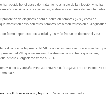
han podido beneficiarse del tratamiento al inicio de la infección y no han
trasmisión del virus a otras personas, al desconocer que estaban infectadas.
r proporción de diagnóstico tardío, tanto en hombres (60%) como en
que mantienen sexo con otros hombres presentan retraso en el diagnóstico.
a de forma importante con la edad, y es más frecuente detectar el virus
 la realización de la prueba del VIH a aquellas personas que sospechen que
as pruebas del VIH que se emplean habitualmente son tests que miden,
 que genera el organismo frente al VIH».
uesto por la Campaña Mundial contra el Sida, ‘Llegar a cero’, con el objetivo de
ro muertes».
en
acéuticas
,
Problemas de salud
,
Seguridad
|
Comentarios desactivados
Bajan
un
7,5%