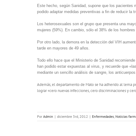
Este hecho, según Sanidad, supone que los pacientes no 
podido adaptar medidas preventivas a fin de reducir la 
Los heterosexuales son el grupo que presenta una mayo
mujeres (59%). En cambio, sólo el 38% de los hombres 
Por otro lado, la demora en la detección del VIH aument
tarde en mayores de 49 años.
Todo ello hace que el Ministerio de Sanidad recomiende
han podido estar expuestas al virus, y recuerde que «l
mediante un sencillo análisis de sangre, los anticuerpos
Además, el departamento de Mato se ha adherido al lema prop
lograr «cero nuevas infecciones, cero discriminaciones y ce
Por
Admin
|
diciembre 3rd, 2012
|
Enfermedades
,
Noticias farm