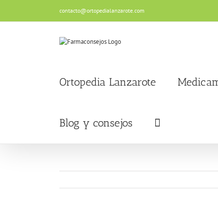
Saltar
contacto@ortopedialanzarote.com
al
contenido
Ortopedia Lanzarote
Medicam
Blog y consejos