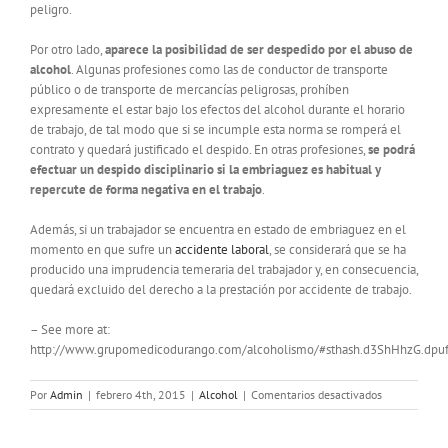
peligro.
Por otro lado,
aparece la posibilidad de ser despedido por el abuso de
alcohol
. Algunas profesiones como las de conductor de transporte
público o de transporte de mercancías peligrosas, prohíben
expresamente el estar bajo los efectos del alcohol durante el horario
de trabajo, de tal modo que si se incumple esta norma se romperá el
contrato y quedará justificado el despido. En otras profesiones,
se podrá
efectuar un despido disciplinario si la embriaguez es habitual y
repercute de forma negativa en el trabajo
.
Además, si un trabajador se encuentra en estado de embriaguez en el
momento en que sufre un
accidente laboral
, se considerará que se ha
producido una imprudencia temeraria del trabajador y, en consecuencia,
quedará excluido del derecho a la prestación por accidente de trabajo.
– See more at:
http://www.grupomedicodurango.com/alcoholismo/#sthash.d3ShHhzG.dpu
en
Por
Admin
|
febrero 4th, 2015
|
Alcohol
|
Comentarios desactivados
Consecuenci
del
alcoholismo