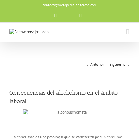
Saltar
contacto@ortopedialanzarote.com
al
contenido
Facebook
X
Instagram
Anterior
Siguiente
Consecuencias del alcoholismo en el ámbito
laboral
El alcoholismo es una patología que se caracteriza por un consumo