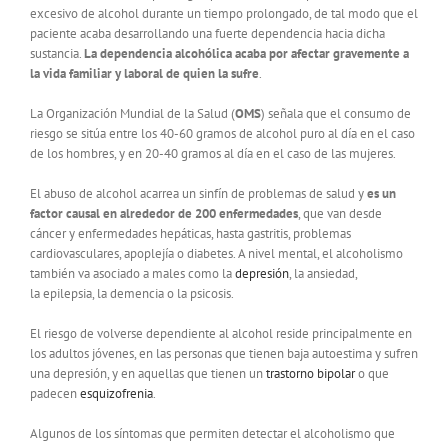
excesivo de alcohol durante un tiempo prolongado, de tal modo que el
paciente acaba desarrollando una fuerte dependencia hacia dicha
sustancia.
La dependencia alcohólica acaba por afectar gravemente a
la vida familiar y laboral de quien la sufre
.
La Organización Mundial de la Salud (
OMS
) señala que el consumo de
riesgo se sitúa entre los 40-60 gramos de alcohol puro al día en el caso
de los hombres, y en 20-40 gramos al día en el caso de las mujeres.
El abuso de alcohol acarrea un sinfín de problemas de salud y
es un
factor causal en alrededor de 200 enfermedades
, que van desde
cáncer y enfermedades hepáticas, hasta gastritis, problemas
cardiovasculares, apoplejía o diabetes. A nivel mental, el alcoholismo
también va asociado a males como la
depresión
, la ansiedad,
la epilepsia, la demencia o la psicosis.
El riesgo de volverse dependiente al alcohol reside principalmente en
los adultos jóvenes, en las personas que tienen baja autoestima y sufren
una depresión, y en aquellas que tienen un
trastorno bipolar
o que
padecen
esquizofrenia
.
Algunos de los síntomas que permiten detectar el alcoholismo que