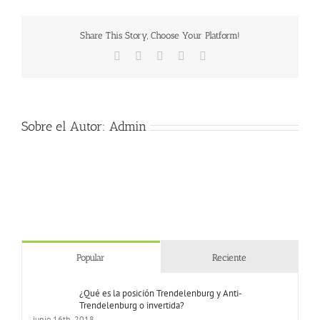
en
el
Share This Story, Choose Your Platform!
ámbito
laboral
Facebook
X
LinkedIn
Pinterest
Correo
electrónico
Sobre el Autor:
Admin
Popular
Reciente
¿Qué es la posición Trendelenburg y Anti-
Trendelenburg o invertida?
junio 16th, 2018