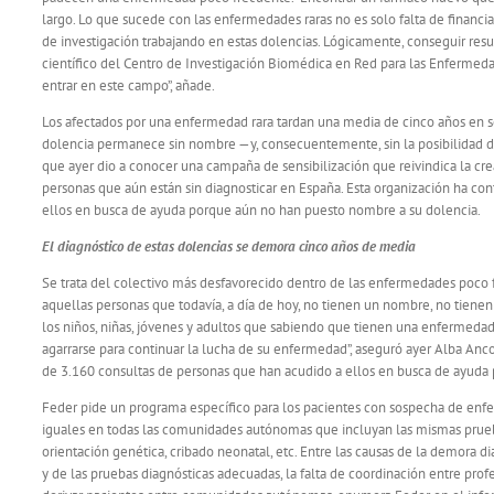
largo. Lo que sucede con las enfermedades raras no es solo falta de financ
de investigación trabajando en estas dolencias. Lógicamente, conseguir resu
científico del Centro de Investigación Biomédica en Red para las Enfermedade
entrar en este campo”, añade.
Los afectados por una enfermedad rara tardan una media de cinco años en 
dolencia permanece sin nombre —y, consecuentemente, sin la posibilidad d
que ayer dio a conocer una campaña de sensibilización que reivindica la cre
personas que aún están sin diagnosticar en España. Esta organización ha co
ellos en busca de ayuda porque aún no han puesto nombre a su dolencia.
El diagnóstico de estas dolencias se demora cinco años de media
Se trata del colectivo más desfavorecido dentro de las enfermedades poco f
aquellas personas que todavía, a día de hoy, no tienen un nombre, no tienen
los niños, niñas, jóvenes y adultos que sabiendo que tienen una enfermeda
agarrarse para continuar la lucha de su enfermedad”, aseguró ayer Alba Anco
de 3.160 consultas de personas que han acudido a ellos en busca de ayuda
Feder pide un programa específico para los pacientes con sospecha de enferm
iguales en todas las comunidades autónomas que incluyan las mismas pruebas
orientación genética, cribado neonatal, etc. Entre las causas de la demora 
y de las pruebas diagnósticas adecuadas, la falta de coordinación entre profe