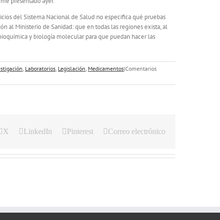
rme presentado ayer.
icios del Sistema Nacional de Salud no especifica qué pruebas
n al Ministerio de Sanidad: que en todas las regiones exista, al
bioquímica y biología molecular para que puedan hacer las
stigación
,
Laboratorios
,
Legislación
,
Medicamentos
|
Comentarios
X
LinkedIn
Pinterest
Correo electrónico