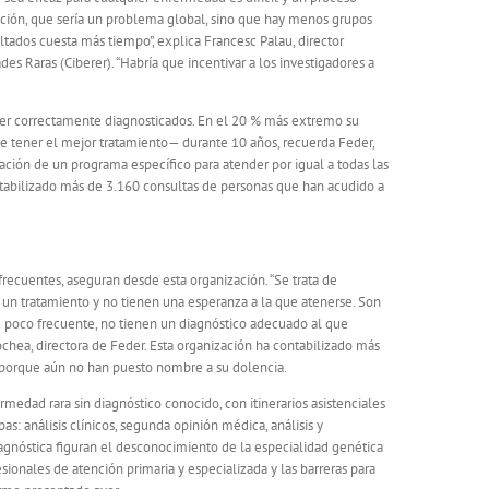
iación, que sería un problema global, sino que hay menos grupos
ltados cuesta más tiempo”, explica Francesc Palau, director
s Raras (Ciberer). “Habría que incentivar a los investigadores a
ser correctamente diagnosticados. En el 20 % más extremo su
e tener el mejor tratamiento— durante 10 años, recuerda Feder,
ación de un programa específico para atender por igual a todas las
ntabilizado más de 3.160 consultas de personas que han acudido a
recuentes, aseguran desde esta organización. “Se trata de
 un tratamiento y no tienen una esperanza a la que atenerse. Son
d poco frecuente, no tienen un diagnóstico adecuado al que
chea, directora de Feder. Esta organización ha contabilizado más
 porque aún no han puesto nombre a su dolencia.
edad rara sin diagnóstico conocido, con itinerarios asistenciales
: análisis clínicos, segunda opinión médica, análisis y
diagnóstica figuran el desconocimiento de la especialidad genética
sionales de atención primaria y especializada y las barreras para