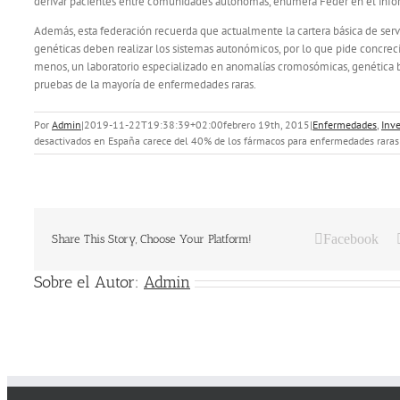
derivar pacientes entre comunidades autónomas, enumera Feder en el info
Además, esta federación recuerda que actualmente la cartera básica de serv
genéticas deben realizar los sistemas autonómicos, por lo que pide concreció
menos, un laboratorio especializado en anomalías cromosómicas, genética 
pruebas de la mayoría de enfermedades raras.
Por
Admin
|
2019-11-22T19:38:39+02:00
febrero 19th, 2015
|
Enfermedades
,
Inve
desactivados
en España carece del 40% de los fármacos para enfermedades raras
Facebook
Share This Story, Choose Your Platform!
Sobre el Autor:
Admin