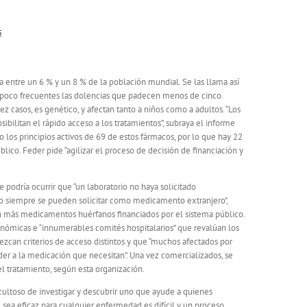
s
 entre un 6 % y un 8 % de la población mundial. Se las llama así
s o poco frecuentes las dolencias que padecen menos de cinco
z casos, es genético, y afectan tanto a niños como a adultos. “Los
ibilitan el rápido acceso a los tratamientos”, subraya el informe
os principios activos de 69 de estos fármacos, por lo que hay 22
lico. Feder pide “agilizar el proceso de decisión de financiación y
 podría ocurrir que “un laboratorio no haya solicitado
eo siempre se pueden solicitar como medicamento extranjero”,
on más medicamentos huérfanos financiados por el sistema público.
nómicas e “innumerables comités hospitalarios” que revalúan los
zcan criterios de acceso distintos y que “muchos afectados por
der a la medicación que necesitan”. Una vez comercializados, se
el tratamiento, según esta organización.
icultoso de investigar y descubrir uno que ayude a quienes
ea eficaz para cualquier enfermedad es difícil y un proceso