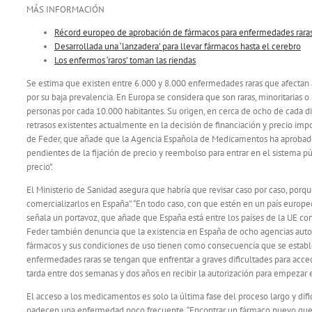
MÁS INFORMACIÓN
Récord europeo de aprobación de fármacos para enfermedades rara
Desarrollada una ‘lanzadera’ para llevar fármacos hasta el cerebro
Los enfermos ‘raros’ toman las riendas
Se estima que existen entre 6.000 y 8.000 enfermedades raras que afectan a
por su baja prevalencia. En Europa se considera que son raras, minoritaria
personas por cada 10.000 habitantes. Su origen, en cerca de ocho de cada die
retrasos existentes actualmente en la decisión de financiación y precio impos
de Feder, que añade que la Agencia Española de Medicamentos ha aprobado l
pendientes de la fijación de precio y reembolso para entrar en el sistema púb
precio”.
El Ministerio de Sanidad asegura que habría que revisar caso por caso, porque
comercializarlos en España”. “En todo caso, con que estén en un país europ
señala un portavoz, que añade que España está entre los países de la UE c
Feder también denuncia que la existencia en España de ocho agencias auto
fármacos y sus condiciones de uso tienen como consecuencia que se estable
enfermedades raras se tengan que enfrentar a graves dificultades para acce
tarda entre dos semanas y dos años en recibir la autorización para empezar 
El acceso a los medicamentos es solo la última fase del proceso largo y dif
padecen una enfermedad poco frecuente. “Encontrar un fármaco nuevo que s