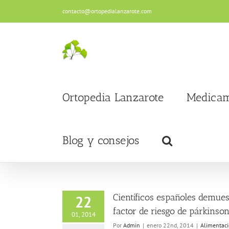
Saltar
contacto@ortopedialanzarote.com
al
contenido
Ortopedia Lanzarote
Medicam
Blog y consejos
Científicos españoles demues
22
factor de riesgo de párkinso
01, 2014
Por
Admin
|
enero 22nd, 2014
|
Alimentac