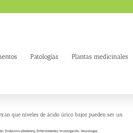
entos
Patologías
Plantas medicinales
tran que niveles de ácido úrico bajos pueden ser un
n
ión
,
Endocrino (diabetes)
,
Enfermedades
,
Investigación
,
Neurologia
,