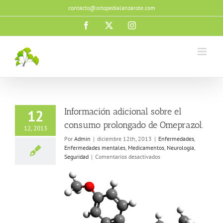
Saltar
contacto@ortopedialanzarote.com
al
contenido
Facebook
X
Instagram
Información adicional sobre el
12
consumo prolongado de Omeprazol.
12, 2013
Por
Admin
|
diciembre 12th, 2013
|
Enfermedades
,
Enfermedades mentales
,
Medicamentos
,
Neurologia
,
en
Seguridad
|
Comentarios desactivados
Información
adicional
sobre
el
consumo
prolongado
de