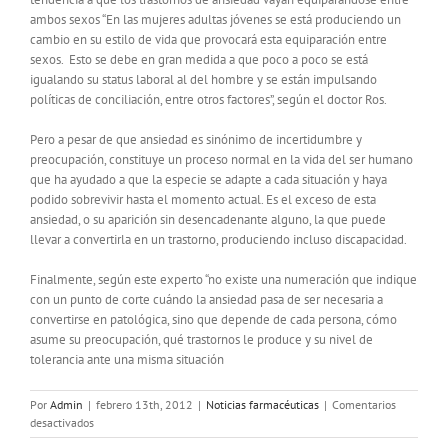
ambos sexos “En las mujeres adultas jóvenes se está produciendo un
cambio en su estilo de vida que provocará esta equiparación entre
sexos. Esto se debe en gran medida a que poco a poco se está
igualando su status laboral al del hombre y se están impulsando
políticas de conciliación, entre otros factores”, según el doctor Ros.
Pero a pesar de que ansiedad es sinónimo de incertidumbre y
preocupación, constituye un proceso normal en la vida del ser humano
que ha ayudado a que la especie se adapte a cada situación y haya
podido sobrevivir hasta el momento actual. Es el exceso de esta
ansiedad, o su aparición sin desencadenante alguno, la que puede
llevar a convertirla en un trastorno, produciendo incluso discapacidad.
Finalmente, según este experto “no existe una numeración que indique
con un punto de corte cuándo la ansiedad pasa de ser necesaria a
convertirse en patológica, sino que depende de cada persona, cómo
asume su preocupación, qué trastornos le produce y su nivel de
tolerancia ante una misma situación
Por
Admin
|
febrero 13th, 2012
|
Noticias farmacéuticas
|
Comentarios
en
desactivados
El