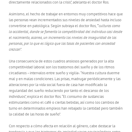
directamente relacionados con la crisis”, adelanta el doctor Ros.
Asimismo, el hecho de trabajar en entornos muy competitivos hace que
las personas vean incrementados sus niveles de ansiedad hasta incluso
convertirse en patológica. Según subraya el doctor Ros,
“
culturas como
la occidental, donde se fomenta la competitividad del individuo casi desde
el nacimiento, acarrea, un incremento los niveles de inseguridad de las
personas, por lo que es lógico que las tasas de pacientes con ansiedad
crezcan
”.
Una consecuencia de estos cuadros ansiosos generados por la alta
competitividad laboral son los trastornos del sueño y de los ritmos
circadianos –intervalos entre sueño y vigilia-. “Nuestra cultura duerme
mal y en malas condiciones. Las prisas, madrugar periódicamente y las
alteraciones por la vida social fuera de casa han modificado la
regularidad del sueño reduciendo por tanto el descanso de los
individuos”, explica el doctor Ros. “El consumo de sustancias
estimulantes como el café o ciertas bebidas, así como los cambios de
turno en determinados empleos han rebajado la cantidad pero también
la calidad de las horas de sueño”.
Con respecto a cómo afecta en relación al género, cabe destacar la
tendencia a que los trastornos de ansiedad vayan equiparándose entre