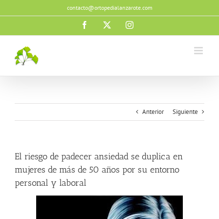
Saltar
contacto@ortopedialanzarote.com
al
contenido
Facebook
X
Instagram
Anterior
Siguiente
El riesgo de padecer ansiedad se duplica en
mujeres de más de 50 años por su entorno
personal y laboral