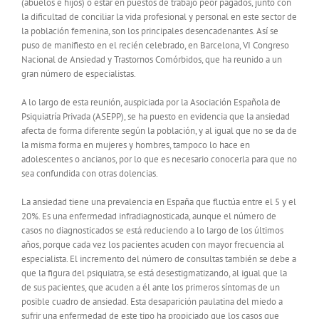
(abuelos e hijos) o estar en puestos de trabajo peor pagados, junto con
la dificultad de conciliar la vida profesional y personal en este sector de
la población femenina, son los principales desencadenantes. Así se
puso de manifiesto en el recién celebrado, en Barcelona, VI Congreso
Nacional de Ansiedad y Trastornos Comórbidos, que ha reunido a un
gran número de especialistas.
A lo largo de esta reunión, auspiciada por la Asociación Española de
Psiquiatría Privada (ASEPP), se ha puesto en evidencia que la ansiedad
afecta de forma diferente según la población, y al igual que no se da de
la misma forma en mujeres y hombres, tampoco lo hace en
adolescentes o ancianos, por lo que es necesario conocerla para que no
sea confundida con otras dolencias.
La ansiedad tiene una prevalencia en España que fluctúa entre el 5 y el
20%. Es una enfermedad infradiagnosticada, aunque el número de
casos no diagnosticados se está reduciendo a lo largo de los últimos
años, porque cada vez los pacientes acuden con mayor frecuencia al
especialista. El incremento del número de consultas también se debe a
que la figura del psiquiatra, se está desestigmatizando, al igual que la
de sus pacientes, que acuden a él ante los primeros síntomas de un
posible cuadro de ansiedad. Esta desaparición paulatina del miedo a
sufrir una enfermedad de este tipo ha propiciado que los casos que