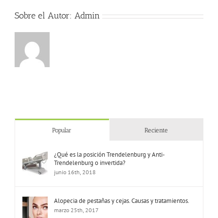
año
Sobre el Autor:
Admin
Popular
Reciente
¿Qué es la posición Trendelenburg y Anti-
Trendelenburg o invertida?
junio 16th, 2018
Alopecia de pestañas y cejas. Causas y tratamientos.
marzo 25th, 2017