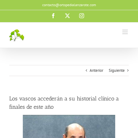
Saltar
contacto@ortopedialanzarote.com
al
contenido
Facebook
X
Instagram
Anterior
Siguiente
Los vascos accederán a su historial clínico a
finales de este año