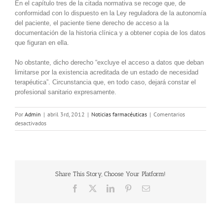
En el capítulo tres de la citada normativa se recoge que, de
conformidad con lo dispuesto en la Ley reguladora de la autonomía
del paciente, el paciente tiene derecho de acceso a la
documentación de la historia clínica y a obtener copia de los datos
que figuran en ella.
No obstante, dicho derecho “excluye el acceso a datos que deban
limitarse por la existencia acreditada de un estado de necesidad
terapéutica”. Circunstancia que, en todo caso, dejará constar el
profesional sanitario expresamente.
Por
Admin
|
abril 3rd, 2012
|
Noticias farmacéuticas
|
Comentarios
en
desactivados
Los
vascos
accederán
a
su
Share This Story, Choose Your Platform!
historial
clínico
Facebook
X
LinkedIn
Pinterest
Correo
a
electrónico
finales
de
este