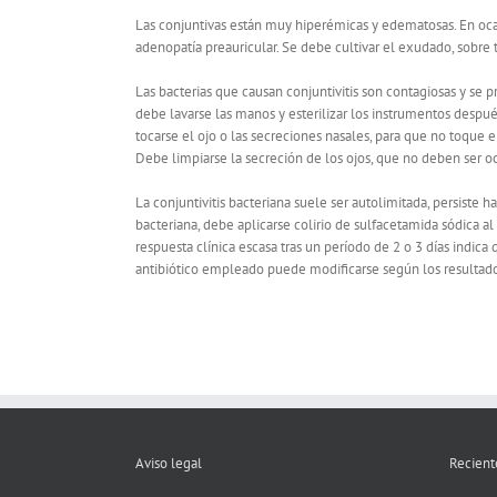
Las conjuntivas están muy hiperémicas y edematosas. En oc
adenopatía preauricular. Se debe cultivar el exudado, sobre 
Las bacterias que causan conjuntivitis son contagiosas y se p
debe lavarse las manos y esterilizar los instrumentos despué
tocarse el ojo o las secreciones nasales, para que no toque e
Debe limpiarse la secreción de los ojos, que no deben ser oc
La conjuntivitis bacteriana suele ser autolimitada, persiste 
bacteriana, debe aplicarse colirio de sulfacetamida sódica a
respuesta clínica escasa tras un período de 2 o 3 días indica q
antibiótico empleado puede modificarse según los resultados
Aviso legal
Recient