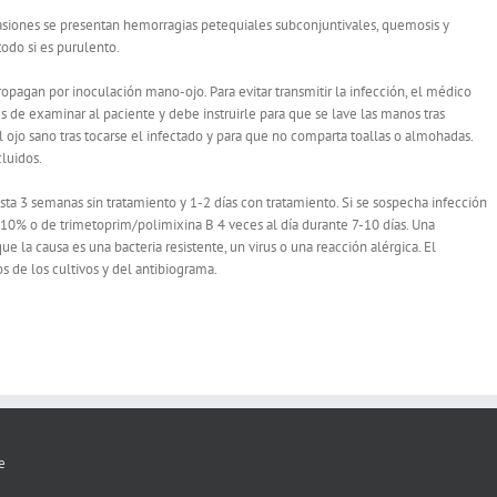
asiones se presentan hemorragias petequiales subconjuntivales, quemosis y
todo si es purulento.
ropagan por inoculación mano-ojo. Para evitar transmitir la infección, el médico
s de examinar al paciente y debe instruirle para que se lave las manos tras
l ojo sano tras tocarse el infectado y para que no comparta toallas o almohadas.
luidos.
hasta 3 semanas sin tratamiento y 1-2 días con tratamiento. Si se sospecha infección
l 10% o de trimetoprim/polimixina B 4 veces al día durante 7-10 días. Una
ue la causa es una bacteria resistente, un virus o una reacción alérgica. El
 de los cultivos y del antibiograma.
e