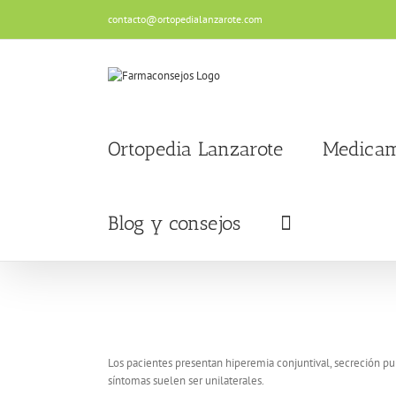
Saltar
contacto@ortopedialanzarote.com
al
contenido
Ortopedia Lanzarote
Medicam
Blog y consejos
Los pacientes presentan hiperemia conjuntival, secreción pur
síntomas suelen ser unilaterales.